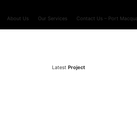
About Us
Our Services
Contact Us – Port Macqua
Latest
Project